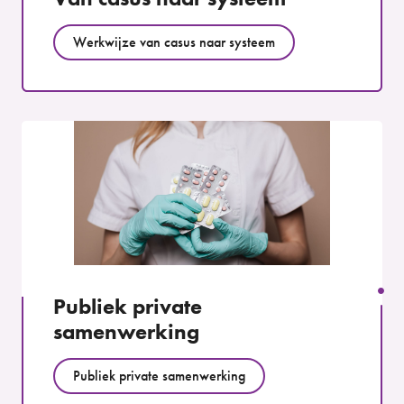
Werkwijze van casus naar systeem
Publiek private
samenwerking
Publiek private samenwerking